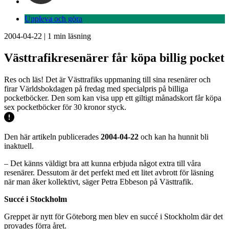
Uppleva och göra
2004-04-22
|
1
min läsning
Västtrafikresenärer får köpa billig pocket
Res och läs! Det är Västtrafiks uppmaning till sina resenärer och
firar Världsbokdagen på fredag med specialpris på billiga
pocketböcker. Den som kan visa upp ett giltigt månadskort får köpa
sex pocketböcker för 30 kronor styck.
Den här artikeln publicerades
2004-04-22
och kan ha hunnit bli
inaktuell.
– Det känns väldigt bra att kunna erbjuda något extra till våra
resenärer. Dessutom är det perfekt med ett litet avbrott för läsning
när man åker kollektivt, säger Petra Ebbeson på Västtrafik.
Succé i Stockholm
Greppet är nytt för Göteborg men blev en succé i Stockholm där det
provades förra året.