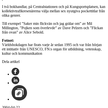
I två bokhandlar, på Centralstationen och på Kungsportsplatsen, kan
kollektivtrafikresenärerna välja mellan sex nyutgiva pockettitlar från
olika genrer.
Till exempel ”Saker min flickvän och jag grälar om” av Mil
Millington, ”Pojken som överlevde” av Dave Pelzers och ”Flickan
från ovan” av Alice Sebold.
Fotnot:
Världsbokdagen har firats varje år sedan 1995 och var från början
ett intitiativ från UNESCO, FN:s organ för utbildning, vetenskap,
kultur och kommunikation
Dela artikel
2004-04-22