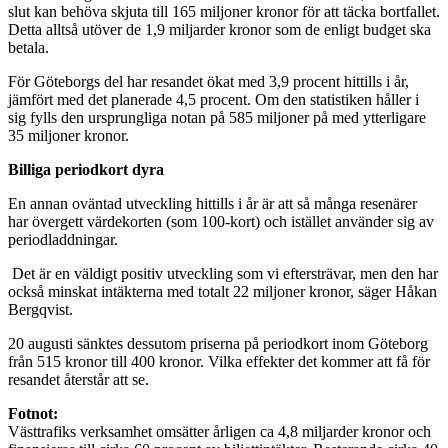
slut kan behöva skjuta till 165 miljoner kronor för att täcka bortfallet.
Detta alltså utöver de 1,9 miljarder kronor som de enligt budget ska
betala.
För Göteborgs del har resandet ökat med 3,9 procent hittills i år,
jämfört med det planerade 4,5 procent. Om den statistiken håller i
sig fylls den ursprungliga notan på 585 miljoner på med ytterligare
35 miljoner kronor.
Billiga periodkort dyra
En annan oväntad utveckling hittills i år är att så många resenärer
har övergett värdekorten (som 100-kort) och istället använder sig av
periodladdningar.
­ Det är en väldigt positiv utveckling som vi eftersträvar, men den har
också minskat intäkterna med totalt 22 miljoner kronor, säger Håkan
Bergqvist.
20 augusti sänktes dessutom priserna på periodkort inom Göteborg
från 515 kronor till 400 kronor. Vilka effekter det kommer att få för
resandet återstår att se.
Fotnot:
Västtrafiks verksamhet omsätter årligen ca 4,8 miljarder kronor och