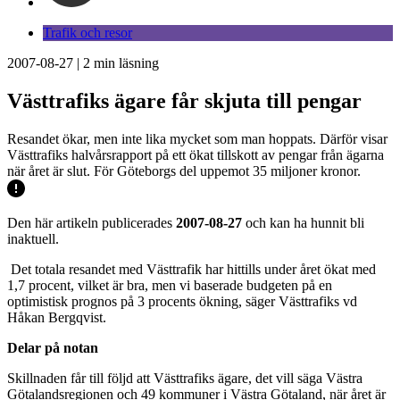
Trafik och resor
2007-08-27
|
2
min läsning
Västtrafiks ägare får skjuta till pengar
Resandet ökar, men inte lika mycket som man hoppats. Därför visar
Västtrafiks halvårsrapport på ett ökat tillskott av pengar från ägarna
när året är slut. För Göteborgs del uppemot 35 miljoner kronor.
Den här artikeln publicerades
2007-08-27
och kan ha hunnit bli
inaktuell.
­ Det totala resandet med Västtrafik har hittills under året ökat med
1,7 procent, vilket är bra, men vi baserade budgeten på en
optimistisk prognos på 3 procents ökning, säger Västtrafiks vd
Håkan Bergqvist.
Delar på notan
Skillnaden får till följd att Västtrafiks ägare, det vill säga Västra
Götalandsregionen och 49 kommuner i Västra Götaland, när året är