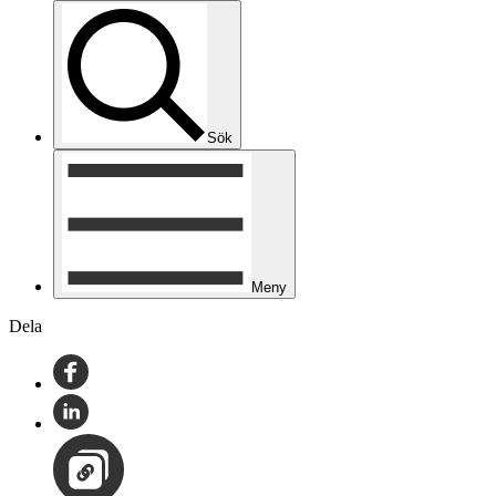
Sök
Meny
Dela