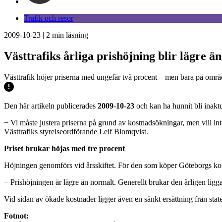
Trafik och resor
2009-10-23
|
2
min läsning
Västtrafiks årliga prishöjning blir lägre än
Västtrafik höjer priserna med ungefär två procent – men bara på områd
Den här artikeln publicerades
2009-10-23
och kan ha hunnit bli inaktu
− Vi måste justera priserna på grund av kostnadsökningar, men vill in
Västtrafiks styrelseordförande Leif Blomqvist.
Priset brukar höjas med tre procent
Höjningen genomförs vid årsskiftet. För den som köper Göteborgs kom
− Prishöjningen är lägre än normalt. Generellt brukar den årligen ligga
Vid sidan av ökade kostnader ligger även en sänkt ersättning från sta
Fotnot: