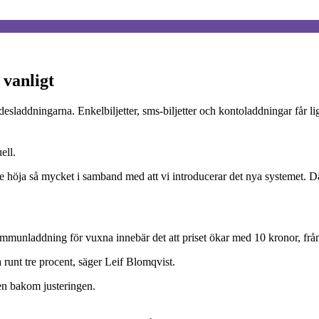
 vanligt
esladdningarna. Enkelbiljetter, sms-biljetter och kontoladdningar får l
ell.
te höja så mycket i samband med att vi introducerar det nya systemet. D
munladdning för vuxna innebär det att priset ökar med 10 kronor, från
 runt tre procent, säger Leif Blomqvist.
ten bakom justeringen.