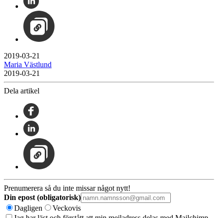
2019-03-21
Maria Västlund
2019-03-21
Dela artikel
Prenumerera så du inte missar något nytt!
Din epost (obligatorisk)
Dagligen
Veckovis
Jag har läst och förstått att min mejladress delas med Mailchimp