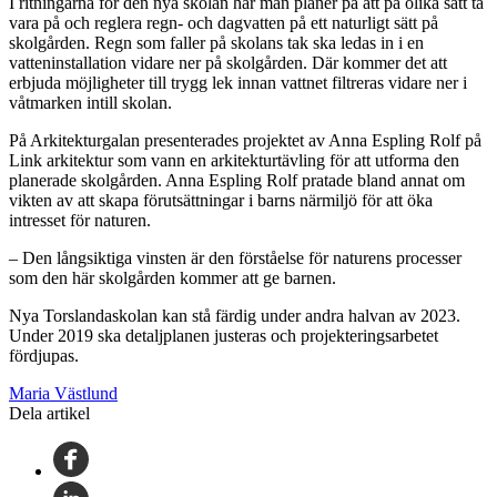
I ritningarna för den nya skolan har man planer på att på olika sätt ta
vara på och reglera regn- och dagvatten på ett naturligt sätt på
skolgården. Regn som faller på skolans tak ska ledas in i en
vatteninstallation vidare ner på skolgården. Där kommer det att
erbjuda möjligheter till trygg lek innan vattnet filtreras vidare ner i
våtmarken intill skolan.
På Arkitekturgalan presenterades projektet av Anna Espling Rolf på
Link arkitektur som vann en arkitekturtävling för att utforma den
planerade skolgården. Anna Espling Rolf pratade bland annat om
vikten av att skapa förutsättningar i barns närmiljö för att öka
intresset för naturen.
– Den långsiktiga vinsten är den förståelse för naturens processer
som den här skolgården kommer att ge barnen.
Nya Torslandaskolan kan stå färdig under andra halvan av 2023.
Under 2019 ska detaljplanen justeras och projekteringsarbetet
fördjupas.
Maria Västlund
Dela artikel