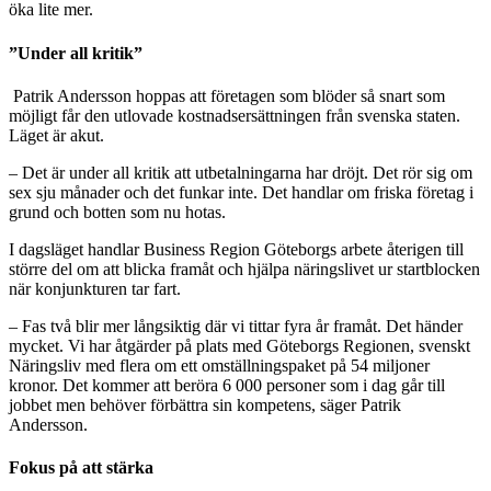
öka lite mer.
”Under all kritik”
Patrik Andersson hoppas att företagen som blöder så snart som
möjligt får den utlovade kostnadsersättningen från svenska staten.
Läget är akut.
– Det är under all kritik att utbetalningarna har dröjt. Det rör sig om
sex sju månader och det funkar inte. Det handlar om friska företag i
grund och botten som nu hotas.
I dagsläget handlar Business Region Göteborgs arbete återigen till
större del om att blicka framåt och hjälpa näringslivet ur startblocken
när konjunkturen tar fart.
– Fas två blir mer långsiktig där vi tittar fyra år framåt. Det händer
mycket. Vi har åtgärder på plats med Göteborgs Regionen, svenskt
Näringsliv med flera om ett omställningspaket på 54 miljoner
kronor. Det kommer att beröra 6 000 personer som i dag går till
jobbet men behöver förbättra sin kompetens, säger Patrik
Andersson.
Fokus på att stärka