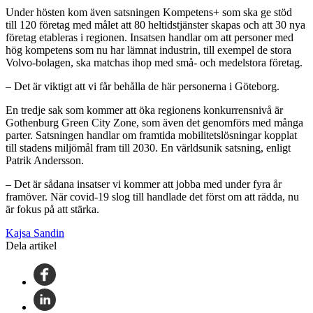
Under hösten kom även satsningen Kompetens+ som ska ge stöd
till 120 företag med målet att 80 heltidstjänster skapas och att 30 nya
företag etableras i regionen. Insatsen handlar om att personer med
hög kompetens som nu har lämnat industrin, till exempel de stora
Volvo-bolagen, ska matchas ihop med små- och medelstora företag.
– Det är viktigt att vi får behålla de här personerna i Göteborg.
En tredje sak som kommer att öka regionens konkurrensnivå är
Gothenburg Green City Zone, som även det genomförs med många
parter. Satsningen handlar om framtida mobilitetslösningar kopplat
till stadens miljömål fram till 2030. En världsunik satsning, enligt
Patrik Andersson.
– Det är sådana insatser vi kommer att jobba med under fyra år
framöver. När covid-19 slog till handlade det först om att rädda, nu
är fokus på att stärka.
Kajsa Sandin
Dela artikel