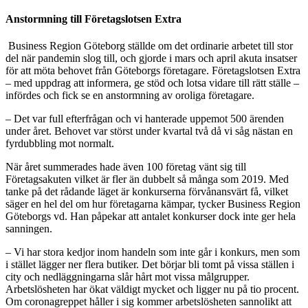
Anstormning till Företagslotsen Extra
Business Region Göteborg ställde om det ordinarie arbetet till stor
del när pandemin slog till, och gjorde i mars och april akuta insatser
för att möta behovet från Göteborgs företagare. Företagslotsen Extra
– med uppdrag att informera, ge stöd och lotsa vidare till rätt ställe –
infördes och fick se en anstormning av oroliga företagare.
– Det var full efterfrågan och vi hanterade uppemot 500 ärenden
under året. Behovet var störst under kvartal två då vi såg nästan en
fyrdubbling mot normalt.
När året summerades hade även 100 företag vänt sig till
Företagsakuten vilket är fler än dubbelt så många som 2019. Med
tanke på det rådande läget är konkurserna förvånansvärt få, vilket
säger en hel del om hur företagarna kämpar, tycker Business Region
Göteborgs vd. Han påpekar att antalet konkurser dock inte ger hela
sanningen.
– Vi har stora kedjor inom handeln som inte går i konkurs, men som
i stället lägger ner flera butiker. Det börjar bli tomt på vissa ställen i
city och nedläggningarna slår hårt mot vissa målgrupper.
Arbetslösheten har ökat väldigt mycket och ligger nu på tio procent.
Om coronagreppet håller i sig kommer arbetslösheten sannolikt att