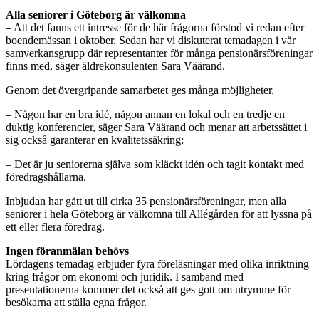
Alla seniorer i Göteborg är välkomna
– Att det fanns ett intresse för de här frågorna förstod vi redan efter
boendemässan i oktober. Sedan har vi diskuterat temadagen i vår
samverkansgrupp där representanter för många pensionärsföreningar
finns med, säger äldrekonsulenten Sara Väärand.
Genom det övergripande samarbetet ges många möjligheter.
– Någon har en bra idé, någon annan en lokal och en tredje en
duktig konferencier, säger Sara Väärand och menar att arbetssättet i
sig också garanterar en kvalitetssäkring:
– Det är ju seniorerna själva som kläckt idén och tagit kontakt med
föredragshållarna.
Inbjudan har gått ut till cirka 35 pensionärsföreningar, men alla
seniorer i hela Göteborg är välkomna till Allégården för att lyssna på
ett eller flera föredrag.
Ingen föranmälan behövs
Lördagens temadag erbjuder fyra föreläsningar med olika inriktning
kring frågor om ekonomi och juridik. I samband med
presentationerna kommer det också att ges gott om utrymme för
besökarna att ställa egna frågor.