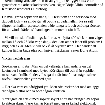
– Renhållningsarbetare är en utsatt grupp. De ligger strax efter
gruvarbetare i arbetsskadestatistiken, säger Börje Albin, controller på
Kretsloppskontoret i Göteborg.
De nya, gröna sopkärlen har hjul. Dessutom är de försedda med
dubbelt lock – så att de går att öppna åt båda hållen. På så sätt
slipper renhållningspersonalen både tunga lyft och onödiga rörelser
för att vända kärlen så handtagen kommer åt rätt håll.
– Vi vill minska förslitningsskadorna. Att lyfta 400 säckar som väger
mellan 15 och 25 kilo varje dag – det klart att det leder till problem i
rygg och axlar. Men vi vill också åt olycksrisken. Det händer att
kunder lägger både glas och knivar i säckarna, säger Börje Albin.
Vikten registreras
Sopkärlen är gratis. Men en del villaägare kan ändå få en del
kostnader i samband med bytet. Körvägen till och från sopbilen
måste vara ”rullbar”, det vill säga det får inte finnas några större
nivåskillnader eller ytor med grus.
– Det ska vara en hårdgjord yta. Men ofta räcker det med att lägga
dit några plattor och ta bort någon kantsten.
Ytterligare en effekt med sopkärlsbytet är att hanteringen av sopor
kvalitetssäkras. Varje kärl är försett med en så kallad elektronisk