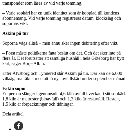
transponder som läses av vid varje tömning.
– Varje sopkärl har en unik identitet som är kopplad till kundens
abonnemang. Vid varje tömning registreras datum, klockslag och
sopornas vikt.
Askim på tur
Soporna vägs alltså – men ännu sker ingen debitering efter vikt.
– Först måste politikerna fatta beslut om det. Och det sker inte på
flera år. Det förutsätter att samtliga hushåll i hela Göteborg har bytt
kärl, säger Börje Albin.
Efter Älvsborg och Tynnered står Askim på tur. Där kan de 6.000
villaägarna räkna med att få nya avfallskärl under september månad.
Fakta sopor
En person slänger i genomsnitt 4,6 kilo avfall i veckan i sitt sopkärl.
1,8 kilo är matrester (bioavfall) och 1,3 kilo är restavfall. Resten,
1,5 kilo är förpackningar och tidningar.
Dela artikel