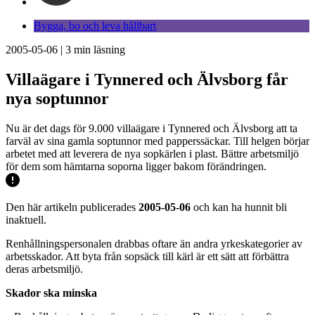
Bygga, bo och leva hållbart
2005-05-06
|
3
min läsning
Villaägare i Tynnered och Älvsborg får
nya soptunnor
Nu är det dags för 9.000 villaägare i Tynnered och Älvsborg att ta
farväl av sina gamla soptunnor med papperssäckar. Till helgen börjar
arbetet med att leverera de nya sopkärlen i plast. Bättre arbetsmiljö
för dem som hämtarna soporna ligger bakom förändringen.
Den här artikeln publicerades
2005-05-06
och kan ha hunnit bli
inaktuell.
Renhållningspersonalen drabbas oftare än andra yrkeskategorier av
arbetsskador. Att byta från sopsäck till kärl är ett sätt att förbättra
deras arbetsmiljö.
Skador ska minska