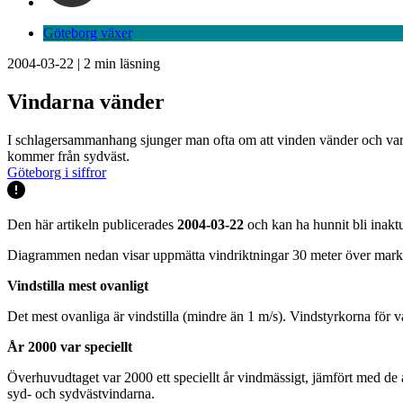
Göteborg växer
2004-03-22
|
2
min läsning
Vindarna vänder
I schlagersammanhang sjunger man ofta om att vinden vänder och vart d
kommer från sydväst.
Göteborg i siffror
Den här artikeln publicerades
2004-03-22
och kan ha hunnit bli inaktu
Diagrammen nedan visar uppmätta vindriktningar 30 meter över marken
Vindstilla mest ovanligt
Det mest ovanliga är vindstilla (mindre än 1 m/s). Vindstyrkorna för va
År 2000 var speciellt
Överhuvudtaget var 2000 ett speciellt år vindmässigt, jämfört med de 
syd- och sydvästvindarna.