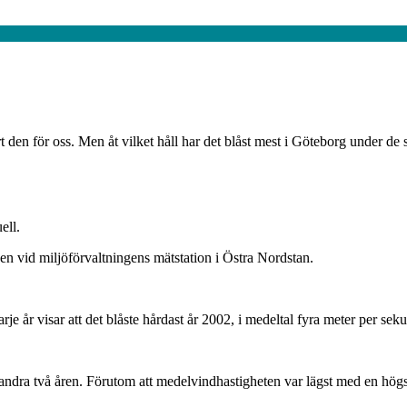
en för oss. Men åt vilket håll har det blåst mest i Göteborg under de 
ell.
 vid miljöförvaltningens mätstation i Östra Nordstan.
rje år visar att det blåste hårdast år 2002, i medeltal fyra meter per se
andra två åren. Förutom att medelvindhastigheten var lägst med en högsta