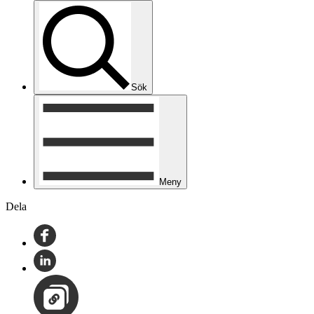
Sök
Meny
Dela