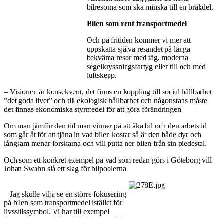
bilresorna som ska minska till en bråkdel.
Bilen som rent transportmedel
Och på fritiden kommer vi mer att
uppskatta själva resandet på långa
bekväma resor med tåg, moderna
segelkryssningsfartyg eller till och med
luftskepp.
– Visionen är konsekvent, det finns en koppling till social hållbarhet
”det goda livet” och till ekologisk hållbarhet och någonstans måste
det finnas ekonomiska styrmedel för att göra förändringen.
Om man jämför den tid man vinner på att åka bil och den arbetstid
som går åt för att tjäna in vad bilen kostar så är den både dyr och
långsam menar forskarna och vill putta ner bilen från sin piedestal.
Och som ett konkret exempel på vad som redan görs i Göteborg vill
Johan Swahn slå ett slag för bilpoolerna.
– Jag skulle vilja se en större fokusering
på bilen som transportmedel istället för
livsstilssymbol. Vi har till exempel