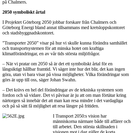
på Chalmers.
2050 symboliskt årtal
I Projektet Göteborg 2050 jobbar forskare från Chalmers och
Göteborg Energi bland annat tillsammans med kretsloppskontoret
och stadsbyggnadskontoret.
”Transporter 2050” visar på hur vi skulle kunna förändra samhället
och transportsystemen för att minska hotet om kraftiga
klimatförändringar, en av vår tids största miljöfrågor.
– När vi pratar om 2050 så är det ett symboliskt årtal för en
långsiktigt hållbar framtid. Vi säger inte hur det blir, det kan ingen
göra, utan vi bara visar på vissa möjligheter. Vilka förändringar som
görs är upp till oss, säger Johan Swahn.
– Det krävs en hel del förändringar av de tekniska systemen som
fordon och så vidare. Det vi påvisar är ju att om man förtätar kring
närtorgen så innebär det att man kan resa mindre i det vardagliga
och på så sätt få möjlighet att resa längre på fritiden.
I Transport 2050:s vision har
människorna närmare både till affärer och
till arbetet. Den största skillnaden i
visionen mot i dag gäller de korta