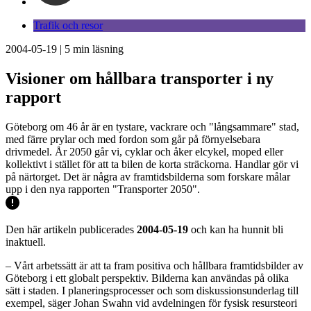
Trafik och resor
2004-05-19
|
5
min läsning
Visioner om hållbara transporter i ny
rapport
Göteborg om 46 år är en tystare, vackrare och "långsammare" stad,
med färre prylar och med fordon som går på förnyelsebara
drivmedel. År 2050 går vi, cyklar och åker elcykel, moped eller
kollektivt i stället för att ta bilen de korta sträckorna. Handlar gör vi
på närtorget. Det är några av framtidsbilderna som forskare målar
upp i den nya rapporten "Transporter 2050".
Den här artikeln publicerades
2004-05-19
och kan ha hunnit bli
inaktuell.
– Vårt arbetssätt är att ta fram positiva och hållbara framtidsbilder av
Göteborg i ett globalt perspektiv. Bilderna kan användas på olika
sätt i staden. I planeringsprocesser och som diskussionsunderlag till
exempel, säger Johan Swahn vid avdelningen för fysisk resursteori