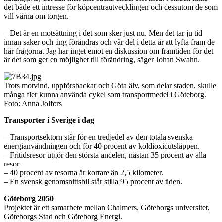
det både ett intresse för köpcentrautvecklingen och dessutom de som
vill värna om torgen.
– Det är en motsättning i det som sker just nu. Men det tar ju tid
innan saker och ting förändras och vår del i detta är att lyfta fram de
här frågorna. Jag har inget emot en diskussion om framtiden för det
är det som ger en möjlighet till förändring, säger Johan Swahn.
Trots motvind, uppförsbackar och Göta älv, som delar staden, skulle
många fler kunna använda cykel som transportmedel i Göteborg.
Foto: Anna Jolfors
Transporter i Sverige i dag
– Transportsektorn står för en tredjedel av den totala svenska
energianvändningen och för 40 procent av koldioxidutsläppen.
– Fritidsresor utgör den största andelen, nästan 35 procent av alla
resor.
– 40 procent av resorna är kortare än 2,5 kilometer.
– En svensk genomsnittsbil står stilla 95 procent av tiden.
Göteborg 2050
Projektet är ett samarbete mellan Chalmers, Göteborgs universitet,
Göteborgs Stad och Göteborg Energi.