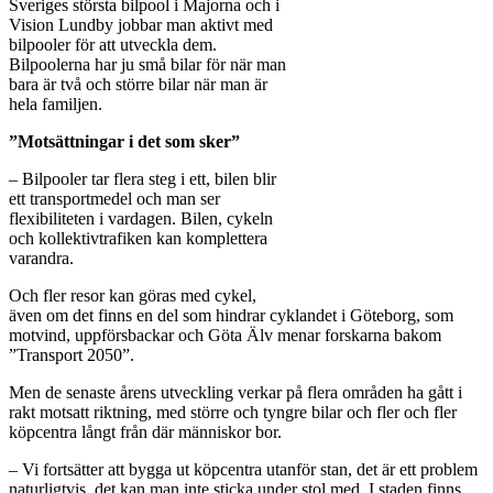
Sveriges största bilpool i Majorna och i
Vision Lundby jobbar man aktivt med
bilpooler för att utveckla dem.
Bilpoolerna har ju små bilar för när man
bara är två och större bilar när man är
hela familjen.
”Motsättningar i det som sker”
– Bilpooler tar flera steg i ett, bilen blir
ett transportmedel och man ser
flexibiliteten i vardagen. Bilen, cykeln
och kollektivtrafiken kan komplettera
varandra.
Och fler resor kan göras med cykel,
även om det finns en del som hindrar cyklandet i Göteborg, som
motvind, uppförsbackar och Göta Älv menar forskarna bakom
”Transport 2050”.
Men de senaste årens utveckling verkar på flera områden ha gått i
rakt motsatt riktning, med större och tyngre bilar och fler och fler
köpcentra långt från där människor bor.
– Vi fortsätter att bygga ut köpcentra utanför stan, det är ett problem
naturligtvis, det kan man inte sticka under stol med. I staden finns