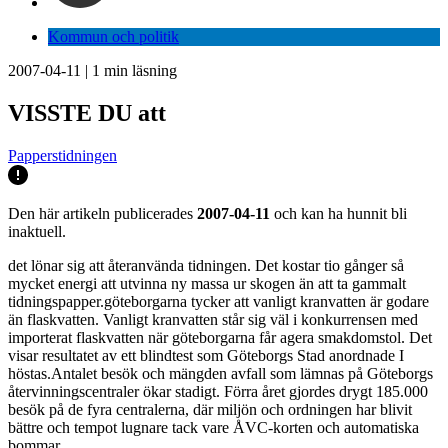
Kommun och politik
2007-04-11
|
1
min läsning
VISSTE DU att
Papperstidningen
Den här artikeln publicerades
2007-04-11
och kan ha hunnit bli
inaktuell.
det lönar sig att återanvända tidningen. Det kostar tio gånger så
mycket energi att utvinna ny massa ur skogen än att ta gammalt
tidningspapper.göteborgarna tycker att vanligt kranvatten är godare
än flaskvatten. Vanligt kranvatten står sig väl i konkurrensen med
importerat flaskvatten när göteborgarna får agera smakdomstol. Det
visar resultatet av ett blindtest som Göteborgs Stad anordnade I
höstas.Antalet besök och mängden avfall som lämnas på Göteborgs
återvinningscentraler ökar stadigt. Förra året gjordes drygt 185.000
besök på de fyra centralerna, där miljön och ordningen har blivit
bättre och tempot lugnare tack vare ÅVC-korten och automatiska
bommar.