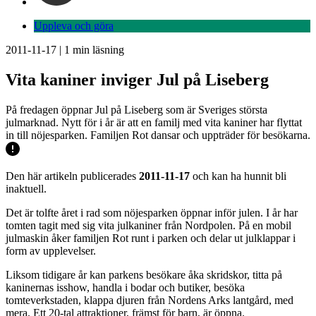
Uppleva och göra
2011-11-17
|
1
min läsning
Vita kaniner inviger Jul på Liseberg
På fredagen öppnar Jul på Liseberg som är Sveriges största
julmarknad. Nytt för i år är att en familj med vita kaniner har flyttat
in till nöjesparken. Familjen Rot dansar och uppträder för besökarna.
Den här artikeln publicerades
2011-11-17
och kan ha hunnit bli
inaktuell.
Det är tolfte året i rad som nöjesparken öppnar inför julen. I år har
tomten tagit med sig vita julkaniner från Nordpolen. På en mobil
julmaskin åker familjen Rot runt i parken och delar ut julklappar i
form av upplevelser.
Liksom tidigare år kan parkens besökare åka skridskor, titta på
kaninernas isshow, handla i bodar och butiker, besöka
tomteverkstaden, klappa djuren från Nordens Arks lantgård, med
mera. Ett 20-tal attraktioner, främst för barn, är öppna.