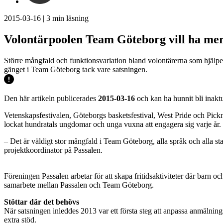
2015-03-16
|
3
min läsning
Volontärpoolen Team Göteborg vill ha me
Större mångfald och funktionsvariation bland volontärerna som hjälper
gänget i Team Göteborg tack vare satsningen.
Den här artikeln publicerades
2015-03-16
och kan ha hunnit bli inaktu
Vetenskapsfestivalen, Göteborgs basketsfestival, West Pride och Pick
lockat hundratals ungdomar och unga vuxna att engagera sig varje år.
– Det är väldigt stor mångfald i Team Göteborg, alla språk och alla s
projektkoordinator på Passalen.
Föreningen Passalen arbetar för att skapa fritidsaktiviteter där barn o
samarbete mellan Passalen och Team Göteborg.
Stöttar där det behövs
När satsningen inleddes 2013 var ett första steg att anpassa anmälni
extra stöd.