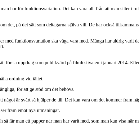
n har för funktionsvariation. Det kan vara allt från att man sitter i rull
 om det, på det sätt som deltagarna själva vill. De har också tillsamma
ersoner med funktionsvariation ska våga vara med. Många har aldrig vari
rt.
t första uppdrag som publikvärd på filmfestivalen i januari 2014. Efte
ålla ordning vid tältet.
ängliga, för att ge stöd om det behövs.
att något är svårt så hjälper de till. Det kan vara om det kommer fram 
 ser fram emot nya utmaningar.
Och så får man ett papper när man har varit med, som man kan visa när m