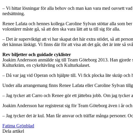
– Vi hittar lösningar för alla behov och man kan vara med oavsett vad ma
nedsättning.
Renee Lafata och hennes kollega Caroline Sylvan stöttar alla som ber
volontärer måste gå, så att den ska vara lätt att ta till sig för alla.
– Det är superviktigt att vi har skapat det här extra stödet, så att p
det kännas läskigt. Vi finns där för att visa att det går, det är inte så svå
Rev biljetter och guidade cyklister
Joakim Andersson anmälde sig till Team Göteborg 2013. Han gjorde sit
Kulturkräm, en cykeltävling och Kulturkalaset.
– Då var jag vid Operan och hjälpte till. Vi fick plocka lite skräp och h
Under alla arrangemang finns Renee Lafata eller Caroline Sylvan tillg
– Jag tycker att Carro och Renee gör ett jättebra jobb. Om jag tycker 
Joakim Andersson har registrerat sig för Team Göteborg även i år och
– Jag tycker det är kul. Man får ansvar och träffar många personer. 
Fatima Grönblad
Dela artikel