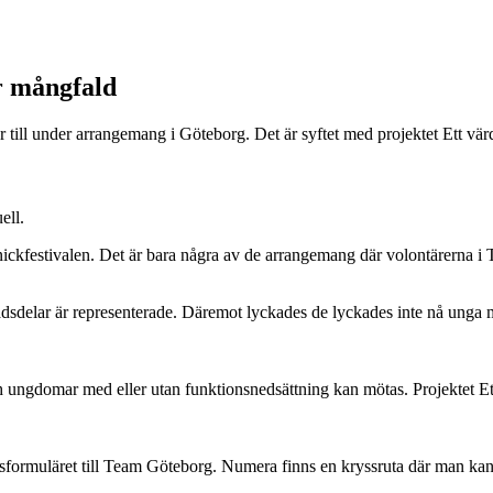
r mångfald
 till under arrangemang i Göteborg. Det är syftet med projektet Ett vär
ell.
nickfestivalen. Det är bara några av de arrangemang där volontärerna i
tadsdelar är representerade. Däremot lyckades de lyckades inte nå unga m
ch ungdomar med eller utan funktionsnedsättning kan mötas. Projektet Ett
ngsformuläret till Team Göteborg. Numera finns en kryssruta där man k