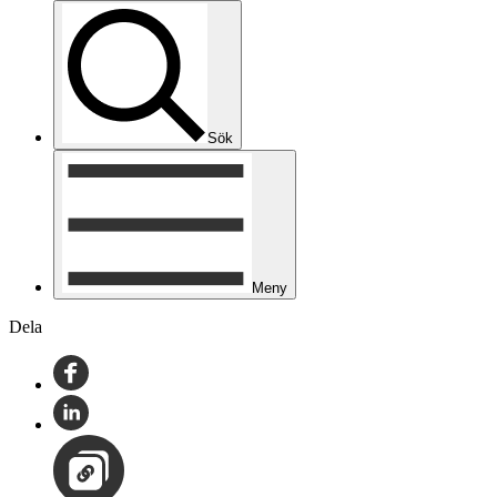
Sök
Meny
Dela