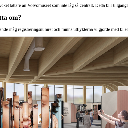
t lättare än Volvomuseet som inte låg så centralt. Detta blir tillgänglig
tta om?
rande ihåg registreringsnumret och minns utflykterna vi gjorde med bil