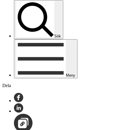
Sök
Meny
Dela