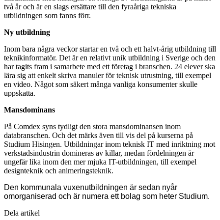
två år och är en slags ersättare till den fyraåriga tekniska
utbildningen som fanns förr.
Ny utbildning
Inom bara några veckor startar en två och ett halvt-årig utbildning till
teknikinformatör. Det är en relativt unik utbildning i Sverige och den
har tagits fram i samarbete med ett företag i branschen. 24 elever ska
lära sig att enkelt skriva manuler för teknisk utrustning, till exempel
en video. Något som säkert många vanliga konsumenter skulle
uppskatta.
Mansdominans
På Comdex syns tydligt den stora mansdominansen inom
databranschen. Och det märks även till vis del på kurserna på
Studium Hisingen. Utbildningar inom teknisk IT med inriktning mot
verkstadsindustrin domineras av killar, medan fördelningen är
ungefär lika inom den mer mjuka IT-utbildningen, till exempel
designteknik och animeringsteknik.
Den kommunala vuxenutbildningen är sedan nyår
omorganiserad och är numera ett bolag som heter Studium.
Dela artikel