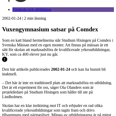
Förskola och utbildning
2002-01-24
|
2
min läsning
Vuxengymnasium satsar på Comdex
Som en katt bland hermelinerna står Studium Hisingen på Comdex i
Svenska Mässan med en egen monter. Att finnas på mässan är ett
sätt för skolan att marknadsföra de kvalificerade yrkesutbildningar,
KY, som ca 400 elever just nu går.
Den här artikeln publicerades
2002-01-24
och kan ha hunnit bli
inaktuell.
– Det här är inte en traditionell plats att marknadsföra en utbildning.
Det är ett experiment för oss, säger Ola Olanders som är
projektledare på Studium Hisingen som håller till ute på
Lindholmen.
Skolan har en klar inriktning mot IT och erbjuder en rad olika
kvalificerade yrkesutbildningar som tagits fram och drivs
tillsammans med näringslivet. Många av utbildningarna är på minst