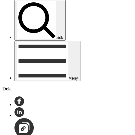
Sök
Meny
Dela