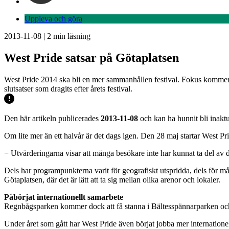
Uppleva och göra
2013-11-08
|
2
min läsning
West Pride satsar på Götaplatsen
West Pride 2014 ska bli en mer sammanhållen festival. Fokus kommer
slutsatser som dragits efter årets festival.
Den här artikeln publicerades
2013-11-08
och kan ha hunnit bli inaktu
Om lite mer än ett halvår är det dags igen. Den 28 maj startar West P
− Utvärderingarna visar att många besökare inte har kunnat ta del av 
Dels har programpunkterna varit för geografiskt utspridda, dels för m
Götaplatsen, där det är lätt att ta sig mellan olika arenor och lokaler.
Påbörjat internationellt samarbete
Regnbågsparken kommer dock att få stanna i Bältesspännarparken och bl
Under året som gått har West Pride även börjat jobba mer internation