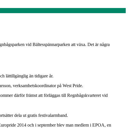
gnbågsparken vid Bältesspännarparken att växa. Det är några
lättillgänglig än tidigare år.
karsson, verksamhetskoordinator på West Pride.
ommer därför främst att förläggas till Regnbågskvarteret vid
sätter dela ut gratis festivalarmband.
rar Europride 2014 och i september blev man medlem i EPOA, en