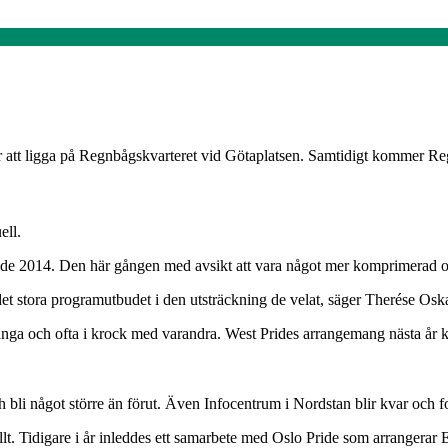
 att ligga på Regnbågskvarteret vid Götaplatsen. Samtidigt kommer Re
ell.
ride 2014. Den här gången med avsikt att vara något mer komprimerad och 
det stora programutbudet i den utsträckning de velat, säger Therése Os
ånga och ofta i krock med varandra. West Prides arrangemang nästa år k
i något större än förut. Även Infocentrum i Nordstan blir kvar och fort
ellt. Tidigare i år inleddes ett samarbete med Oslo Pride som arrange