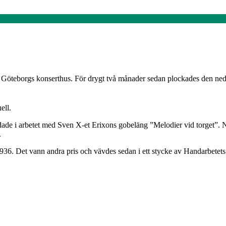
 Göteborgs konserthus. För drygt två månader sedan plockades den ned f
ell.
ndade i arbetet med Sven X-et Erixons gobeläng ”Melodier vid torget”.
.
36. Det vann andra pris och vävdes sedan i ett stycke av Handarbetets