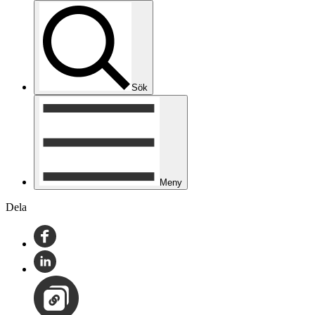
Sök
Meny
Dela