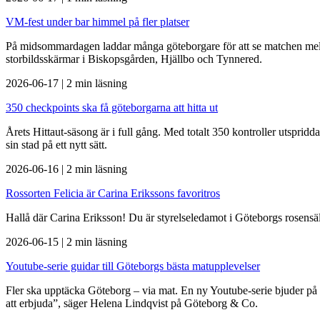
VM-fest under bar himmel på fler platser
På midsommardagen laddar många göteborgare för att se matchen mella
storbildsskärmar i Biskopsgården, Hjällbo och Tynnered.
2026-06-17
|
2 min läsning
350 checkpoints ska få göteborgarna att hitta ut
Årets Hittaut-säsong är i full gång. Med totalt 350 kontroller utspridda
sin stad på ett nytt sätt.
2026-06-16
|
2 min läsning
Rossorten Felicia är Carina Erikssons favoritros
Hallå där Carina Eriksson! Du är styrelseledamot i Göteborgs rosensäll
2026-06-15
|
2 min läsning
Youtube-serie guidar till Göteborgs bästa matupplevelser
Fler ska upptäcka Göteborg – via mat. En ny Youtube-serie bjuder på 
att erbjuda”, säger Helena Lindqvist på Göteborg & Co.