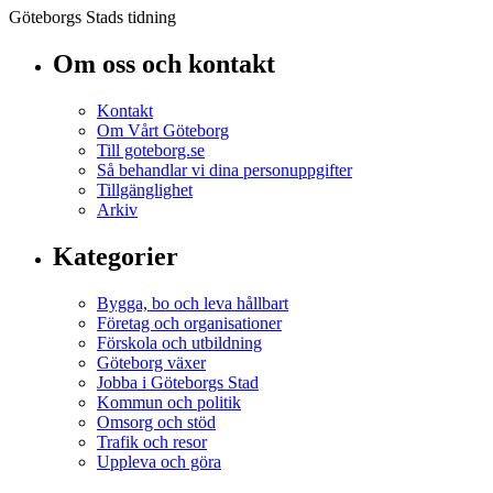
Göteborgs Stads tidning
Om oss och kontakt
Kontakt
Om Vårt Göteborg
Till goteborg.se
Så behandlar vi dina personuppgifter
Tillgänglighet
Arkiv
Kategorier
Bygga, bo och leva hållbart
Företag och organisationer
Förskola och utbildning
Göteborg växer
Jobba i Göteborgs Stad
Kommun och politik
Omsorg och stöd
Trafik och resor
Uppleva och göra