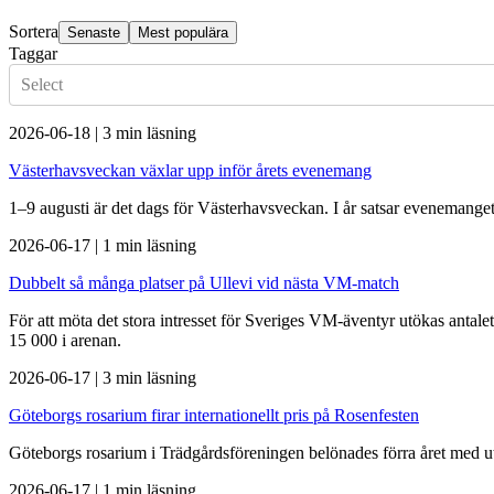
Sortera
Senaste
Mest populära
Taggar
Select
2026-06-18
|
3 min läsning
Västerhavsveckan växlar upp inför årets evenemang
1–9 augusti är det dags för Västerhavsveckan. I år satsar evenemanget p
2026-06-17
|
1 min läsning
Dubbelt så många platser på Ullevi vid nästa VM-match
För att möta det stora intresset för Sveriges VM-äventyr utökas antal
15 000 i arenan.
2026-06-17
|
3 min läsning
Göteborgs rosarium firar internationellt pris på Rosenfesten
Göteborgs rosarium i Trädgårdsföreningen belönades förra året med u
2026-06-17
|
1 min läsning